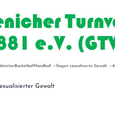
dminton
Basketball
Handball
Gegen sexualisierte Gewalt
Gürzenich
A
exualisierter Gewalt