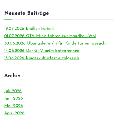
e
a
Neueste Beiträge
r
c
19.07.2026 Endlich Ferien!!
h
01.07.2026 GTV-Minis fahren zur Handball-WM
f
30.06.2026 Übungsleiter/in für Kinderturnen gesucht
o
14.06.2026 Der GTV beim Entenrennen
r
13.06.2026 Kinderkulturfest erfolgreich
:
Archiv
Juli 2026
Juni 2026
Mai 2026
April 2026