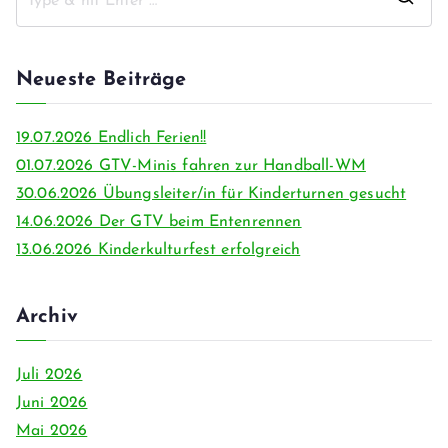
S
e
a
Neueste Beiträge
r
c
19.07.2026 Endlich Ferien!!
h
01.07.2026 GTV-Minis fahren zur Handball-WM
f
30.06.2026 Übungsleiter/in für Kinderturnen gesucht
o
14.06.2026 Der GTV beim Entenrennen
r
13.06.2026 Kinderkulturfest erfolgreich
:
Archiv
Juli 2026
Juni 2026
Mai 2026