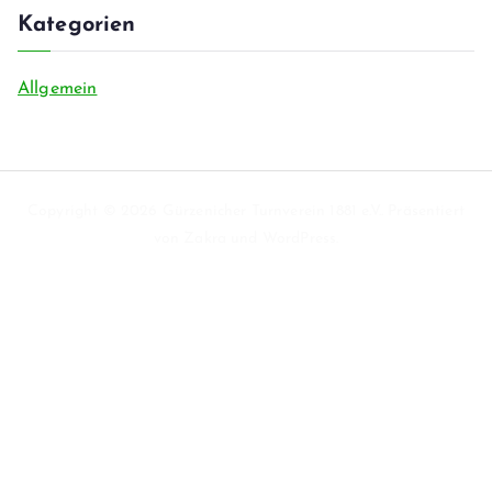
Kategorien
Allgemein
Copyright © 2026
Gürzenicher Turnverein 1881 e.V.
. Präsentiert
von
Zakra
und
WordPress
.